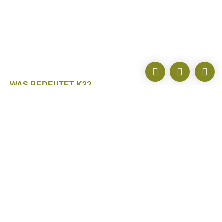
WAS BEDEUTET K3?
K3DogParkour® ist ein Fitness-, Mental- und
Mutmachtraining, für fast jeden Hund geeignet, mit einem
spannenden Erlebnis-Parkour. Vom einfachen Fun-
Parkour bis hin zu sehr anspruchsvollen Übungen ist
alles möglich.
Körper
Durch regelmäßiges Bewegungstraining wird die
Gesundheit und das Wohlbefinden gesteigert.
Beweglichkeit